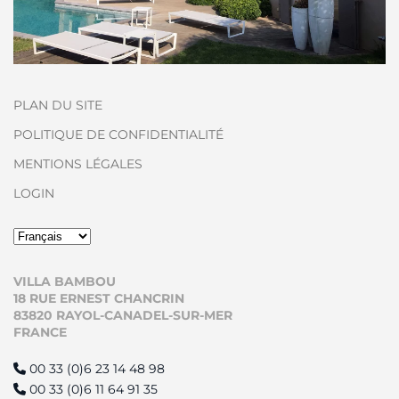
PLAN DU SITE
POLITIQUE DE CONFIDENTIALITÉ
MENTIONS LÉGALES
LOGIN
VILLA BAMBOU
18 RUE ERNEST CHANCRIN
83820 RAYOL-CANADEL-SUR-MER
FRANCE
00 33 (0)6 23 14 48 98
00 33 (0)6 11 64 91 35